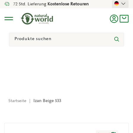
72 Std. Lieferung
Kostenlose Retouren
Direkt Zum Inhalt
Menü
Einlogg
Ein
Suchen
Suchen
Startseite
|
Izan Beige 533