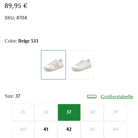
89,95 €
SKU:
8704
Color:
Beige 533
Size:
37
Größentabelle
35
36
37
38
39
40
41
42
43
44