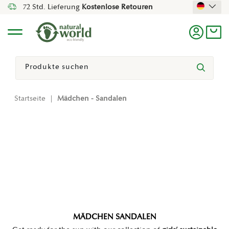
72 Std. Lieferung
Kostenlose Retouren
Direkt Zum Inhalt
Menü
Einlogg
Ein
Suchen
Suchen
Startseite
|
Mädchen - Sandalen
MÄDCHEN SANDALEN