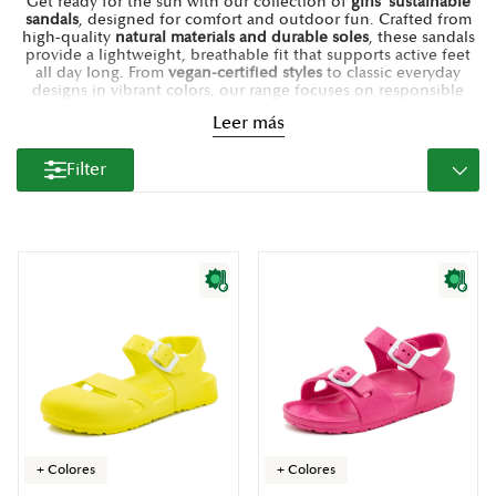
Get ready for the sun with our collection of
girls’ sustainable
sandals
, designed for comfort and outdoor fun. Crafted from
high-quality
natural materials and durable soles
, these sandals
provide a lightweight, breathable fit that supports active feet
all day long. From
vegan-certified styles
to classic everyday
designs in vibrant colors, our range focuses on responsible
production and easy-to-wear styles. Explore our
eco-friendly
Leer más
sandals for girls
and find the perfect pair for the beach, the
park, or any summer getaway.
Filter
+ Colores
+ Colores