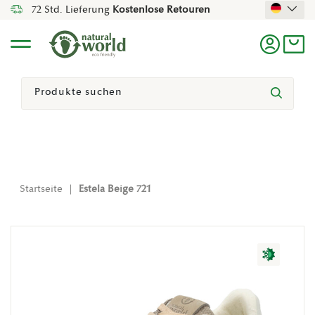
72 Std. Lieferung
Kostenlose Retouren
Direkt Zum Inhalt
Menü
Einlogg
Ein
Suchen
Suchen
Startseite
|
Estela Beige 721