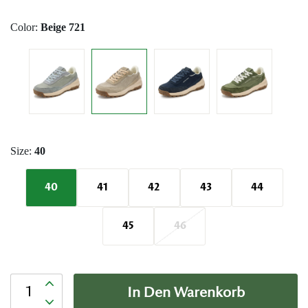
Color:
Beige 721
Size:
40
40
41
42
43
44
45
46
Anzahl
In Den Warenkorb